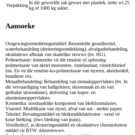
In die geweefde sak gevoer met plastiek, netto wt.25
Verpakking
kg of 1000 kg sakke.
Aansoeke
Omgewingsremediëringsmiddel: Besoedelde grondherstel,
waterbehandeling (dreineringsontdekking), afvalgasbehandeling,
oksidatiewe afbraak van skadelike stowwe (bv. HG).
Polimerisasie: inisieerder vir die emulsie of oplossing
polimerisasie van akriel monomere, vinielasetaat, vinielchloried
ens. En vir die emulsie-ko-polimerisasie van styreen, akrielonitril,
butadiene ens.
Metaalbehandeling: Behandeling van metaaloppervlaktes (bv. In
die vervaardiging van halfgeleiers; skoonmaak en ets van
gedrukte stroombane), aktivering van koper- en
aluminiumoppervlaktes.
Kosmetika: noodsaaklike komponent van bleikformulasies.
Vraestel: Modifikasie van stysel, afval van nat - sterkte papier.
Tekstiel: Bevatingsmiddel en bleikmiddelaktivator - veral vir
koue bleiking. (dws bleiking van jeans).
Veselbedryf, as desiseringsmiddel en oksidatiewe chromoforiese
middel vir BTW -kleurstowwe.