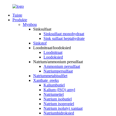
Tuiste
Produkte
Mynbou
Sinksulfaat
Sinksulfaat monohydraat
Sink sulfaat heptahydrate
Sinkstof
Loodnitraat/loodoksied
Loodnitraat
Loodoksied
Natrium/ammonium persulfaat
Ammonium persulfaat
Natriumpersulfaat
Natriummetabisulfiet
Xanthate -reeks
Kaliumbutiel
Kalium (ISO) amyl
Natriumetiel
Natrium isobutiel
Natrium isopropiel
Natrium isolutyi xantaat
Natriumhidroksied