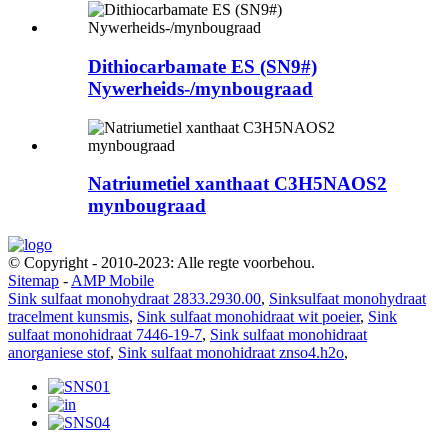
Dithiocarbamate ES (SN9#)
Nywerheids-/mynbougraad
Natriumetiel xanthaat C3H5NAOS2
mynbougraad
© Copyright - 2010-2023: Alle regte voorbehou.
Sitemap
-
AMP Mobile
Sink sulfaat monohydraat 2833.2930.00
,
Sinksulfaat monohydraat
tracelment kunsmis
,
Sink sulfaat monohidraat wit poeier
,
Sink
sulfaat monohidraat 7446-19-7
,
Sink sulfaat monohidraat
anorganiese stof
,
Sink sulfaat monohidraat znso4.h2o
,