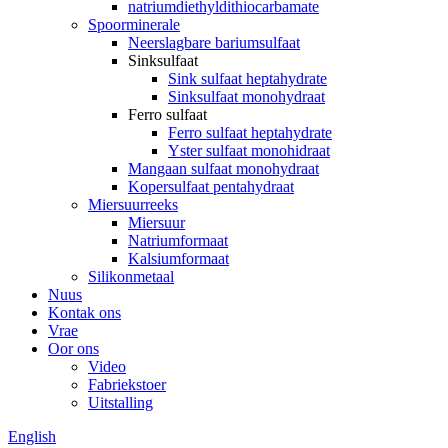
natriumdiethyldithiocarbamate
Spoorminerale
Neerslagbare bariumsulfaat
Sinksulfaat
Sink sulfaat heptahydrate
Sinksulfaat monohydraat
Ferro sulfaat
Ferro sulfaat heptahydrate
Yster sulfaat monohidraat
Mangaan sulfaat monohydraat
Kopersulfaat pentahydraat
Miersuurreeks
Miersuur
Natriumformaat
Kalsiumformaat
Silikonmetaal
Nuus
Kontak ons
Vrae
Oor ons
Video
Fabriekstoer
Uitstalling
English