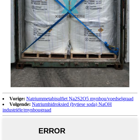
Vorige:
Natriummetabisulfiet Na2S2O5 mynbou/voedselgraad
Volgende:
Natriumhidroksied (bytiese soda) NaOH
industriële/mynbougraad