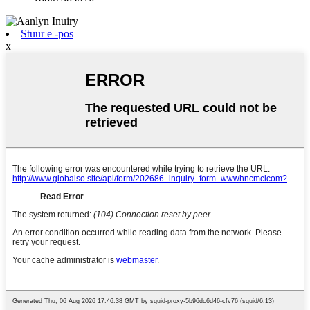
Stuur e -pos
x