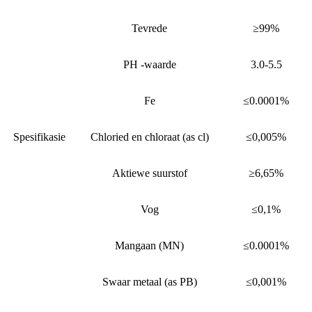
Tevrede
≥99%
PH -waarde
3.0-5.5
Fe
≤0.0001%
Spesifikasie
Chloried en chloraat (as cl)
≤0,005%
Aktiewe suurstof
≥6,65%
Vog
≤0,1%
Mangaan (MN)
≤0.0001%
Swaar metaal (as PB)
≤0,001%