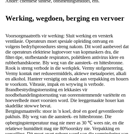
Ander: chemiese sintese, ontsmettingsmiddel, ens.
Werking, wegdoen, berging en vervoer
Voorsorgmaatreëls vir werking: Sluit werking en versterk
ventilasie. Operateurs moet spesiale opleiding ontvang en
volgens bedryfsprosedures streng nakom. Dit word aanbeveel dat
die operateurs elektriese lugtoevoer van kopmaskers dra, die
filter-tipe, stofbestande respirators, poliëtileen antivirus klere en
rubberhandskoene. Bly weg van die aansteek- en hittesbronne.
Rook is streng verbode in die werkplek. Vermy stofgenerering.
Vermy kontak met reduseermiddels, aktiewe metaalpoeier, alkali
en alkohol. Hanteer versigtig om skade aan verpakking en houers
te voorkom. Vibrasie, impak en wrywing is verbode.
Brandbestrydingstoerusting en lekkasies vir
noodbehandelingstoerusting van ooreenstemmende variëteite en
hoeveelhede moet voorsien word. Die leeggemaakte houer kan
skadelike stowwe bevat.
Bergingsmaatreëls: stoor in 'n koel, droë en goed geventileerde
pakhuis. Bly weg van die aansteek- en hittesbronne. Die
opbergingstemperatuur mag nie meer as 30 ℃ wees nie, en die
relatiewe humiditeit mag nie 80%oorskry nie. Verpakking en
verseëling. Dit moet apart geberg word van die vermindering van