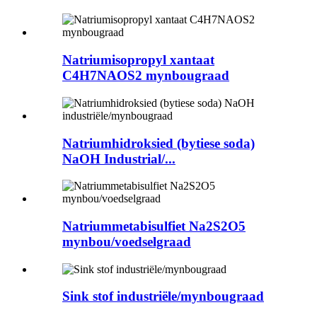
Natriumisopropyl xantaat
C4H7NAOS2 mynbougraad
Natriumhidroksied (bytiese soda)
NaOH Industrial/...
Natriummetabisulfiet Na2S2O5
mynbou/voedselgraad
Sink stof industriële/mynbougraad