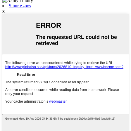
Stuur e -pos
x