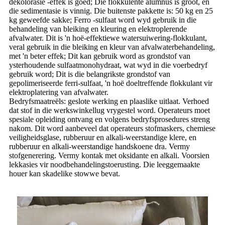
dekolorasie -effek is goed; Die flokkulente alumnus is groot, en
die sedimentasie is vinnig. Die buitenste pakkette is: 50 kg en 25
kg geweefde sakke; Ferro -sulfaat word wyd gebruik in die
behandeling van bleiking en kleuring en elektroplerende
afvalwater. Dit is 'n hoë-effektiewe watersuiwering-flokkulant,
veral gebruik in die bleiking en kleur van afvalwaterbehandeling,
met 'n beter effek; Dit kan gebruik word as grondstof van
ysterhoudende sulfaatmonohydraat, wat wyd in die voerbedryf
gebruik word; Dit is die belangrikste grondstof van
gepolimeriseerde ferri-sulfaat, 'n hoë doeltreffende flokkulant vir
elektroplatering van afvalwater.
Bedryfsmaatreëls: geslote werking en plaaslike uitlaat. Verhoed
dat stof in die werkswinkellug vrygestel word. Operateurs moet
spesiale opleiding ontvang en volgens bedryfsprosedures streng
nakom. Dit word aanbeveel dat operateurs stofmaskers, chemiese
veiligheidsglase, rubberuur en alkali-weerstandige klere, en
rubberuur en alkali-weerstandige handskoene dra. Vermy
stofgenerering. Vermy kontak met oksidante en alkali. Voorsien
lekkasies vir noodbehandelingstoerusting. Die leeggemaakte
houer kan skadelike stowwe bevat.