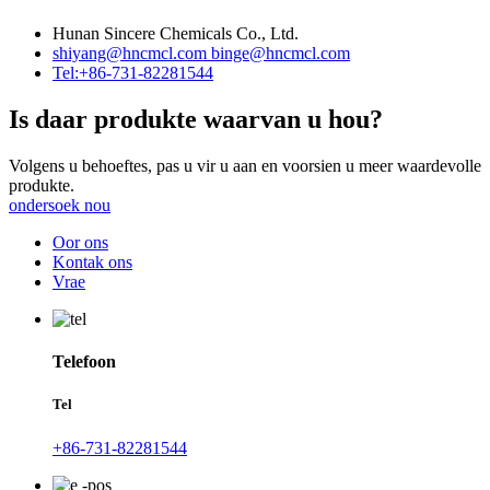
Hunan Sincere Chemicals Co., Ltd.
shiyang@hncmcl.com
binge@hncmcl.com
Tel:+86-731-82281544
Is daar produkte waarvan u hou?
Volgens u behoeftes, pas u vir u aan en voorsien u meer waardevolle
produkte.
ondersoek nou
Oor ons
Kontak ons
Vrae
Telefoon
Tel
+86-731-82281544