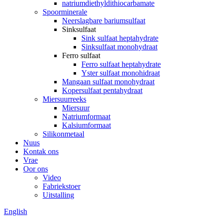
natriumdiethyldithiocarbamate
Spoorminerale
Neerslagbare bariumsulfaat
Sinksulfaat
Sink sulfaat heptahydrate
Sinksulfaat monohydraat
Ferro sulfaat
Ferro sulfaat heptahydrate
Yster sulfaat monohidraat
Mangaan sulfaat monohydraat
Kopersulfaat pentahydraat
Miersuurreeks
Miersuur
Natriumformaat
Kalsiumformaat
Silikonmetaal
Nuus
Kontak ons
Vrae
Oor ons
Video
Fabriekstoer
Uitstalling
English