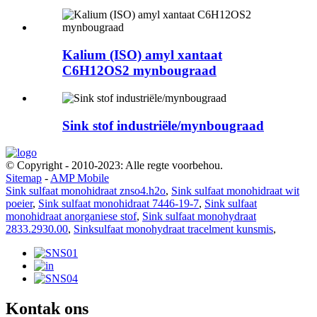
Kalium (ISO) amyl xantaat
C6H12OS2 mynbougraad
Sink stof industriële/mynbougraad
© Copyright - 2010-2023: Alle regte voorbehou.
Sitemap
-
AMP Mobile
Sink sulfaat monohidraat znso4.h2o
,
Sink sulfaat monohidraat wit
poeier
,
Sink sulfaat monohidraat 7446-19-7
,
Sink sulfaat
monohidraat anorganiese stof
,
Sink sulfaat monohydraat
2833.2930.00
,
Sinksulfaat monohydraat tracelment kunsmis
,
Kontak ons