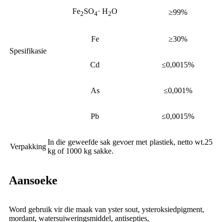
Fe
SO
· H
O
≥99%
2
4
2
Fe
≥30%
Spesifikasie
Cd
≤0,0015%
As
≤0,001%
Pb
≤0,0015%
In die geweefde sak gevoer met plastiek, netto wt.25
Verpakking
kg of 1000 kg sakke.
Aansoeke
Word gebruik vir die maak van yster sout, ysteroksiedpigment,
mordant, watersuiweringsmiddel, antisepties,