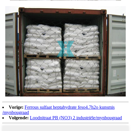
Vorige:
Ferrous sulfaat heptahydrate feso4.7h2o kunsmis
/mynbougraad
Volgende:
Loodnitraat PB (NO3) 2 industriële/mynbougraad