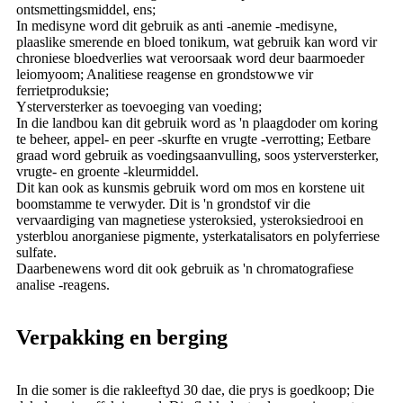
ontsmettingsmiddel, ens;
In medisyne word dit gebruik as anti -anemie -medisyne,
plaaslike smerende en bloed tonikum, wat gebruik kan word vir
chroniese bloedverlies wat veroorsaak word deur baarmoeder
leiomyoom; Analitiese reagense en grondstowwe vir
ferrietproduksie;
Ysterversterker as toevoeging van voeding;
In die landbou kan dit gebruik word as 'n plaagdoder om koring
te beheer, appel- en peer -skurfte en vrugte -verrotting; Eetbare
graad word gebruik as voedingsaanvulling, soos ysterversterker,
vrugte- en groente -kleurmiddel.
Dit kan ook as kunsmis gebruik word om mos en korstene uit
boomstamme te verwyder. Dit is 'n grondstof vir die
vervaardiging van magnetiese ysteroksied, ysteroksiedrooi en
ysterblou anorganiese pigmente, ysterkatalisators en polyferriese
sulfate.
Daarbenewens word dit ook gebruik as 'n chromatografiese
analise -reagens.
Verpakking en berging
In die somer is die rakleeftyd 30 dae, die prys is goedkoop; Die