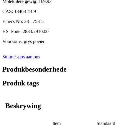
Molekulêre gewig: 169.92
CAS: 13463-43-9
Einecs No: 231-753-5
HS -kode: 2833.2910.00
Voorkoms: grys poeier
Stuur e -pos aan ons
Produkbesonderhede
Produk tags
Beskrywing
Item
Standaard