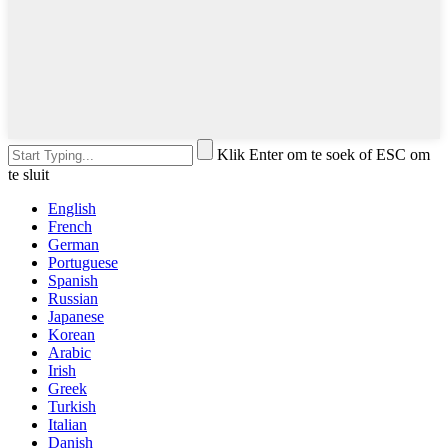
Klik Enter om te soek of ESC om
te sluit
English
French
German
Portuguese
Spanish
Russian
Japanese
Korean
Arabic
Irish
Greek
Turkish
Italian
Danish