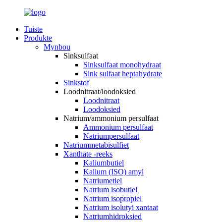
Tuiste
Produkte
Mynbou
Sinksulfaat
Sinksulfaat monohydraat
Sink sulfaat heptahydrate
Sinkstof
Loodnitraat/loodoksied
Loodnitraat
Loodoksied
Natrium/ammonium persulfaat
Ammonium persulfaat
Natriumpersulfaat
Natriummetabisulfiet
Xanthate -reeks
Kaliumbutiel
Kalium (ISO) amyl
Natriumetiel
Natrium isobutiel
Natrium isopropiel
Natrium isolutyi xantaat
Natriumhidroksied