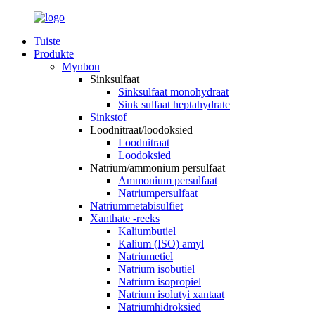
Tuiste
Produkte
Mynbou
Sinksulfaat
Sinksulfaat monohydraat
Sink sulfaat heptahydrate
Sinkstof
Loodnitraat/loodoksied
Loodnitraat
Loodoksied
Natrium/ammonium persulfaat
Ammonium persulfaat
Natriumpersulfaat
Natriummetabisulfiet
Xanthate -reeks
Kaliumbutiel
Kalium (ISO) amyl
Natriumetiel
Natrium isobutiel
Natrium isopropiel
Natrium isolutyi xantaat
Natriumhidroksied