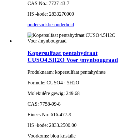
CAS No.: 7727-43-7
HS -kode: 2833270000
ondersoek
besonderheid
Kopersulfaat pentahydraat
CUSO4.5H2O Voer /mynbougraad
Produknaam: kopersulfaat pentahydrate
Formule: CUSO4 · 5H2O
Molekulêre gewig: 249.68
CAS: 7758-99-8
Einecs No: 616-477-9
HS -kode: 2833.2500.00
Voorkoms: blou kristalle