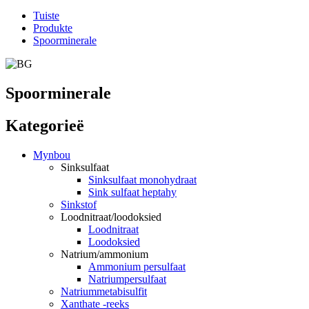
Tuiste
Produkte
Spoorminerale
Spoorminerale
Kategorieë
Mynbou
Sinksulfaat
Sinksulfaat monohydraat
Sink sulfaat heptahy
Sinkstof
Loodnitraat/loodoksied
Loodnitraat
Loodoksied
Natrium/ammonium
Ammonium persulfaat
Natriumpersulfaat
Natriummetabisulfit
Xanthate -reeks