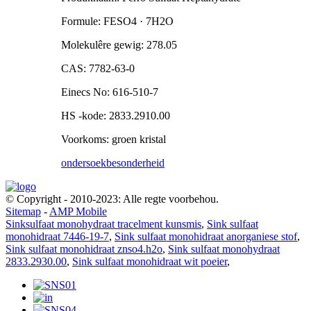
Formule: FESO4 · 7H2O
Molekulêre gewig: 278.05
CAS: 7782-63-0
Einecs No: 616-510-7
HS -kode: 2833.2910.00
Voorkoms: groen kristal
ondersoek
besonderheid
© Copyright - 2010-2023: Alle regte voorbehou.
Sitemap
-
AMP Mobile
Sinksulfaat monohydraat tracelment kunsmis
,
Sink sulfaat
monohidraat 7446-19-7
,
Sink sulfaat monohidraat anorganiese stof
,
Sink sulfaat monohidraat znso4.h2o
,
Sink sulfaat monohydraat
2833.2930.00
,
Sink sulfaat monohidraat wit poeier
,