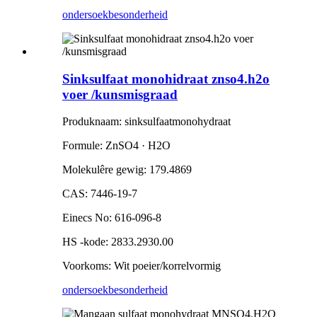
ondersoek
besonderheid
Sinksulfaat monohidraat znso4.h2o
voer /kunsmisgraad
Produknaam: sinksulfaatmonohydraat
Formule: ZnSO4 · H2O
Molekulêre gewig: 179.4869
CAS: 7446-19-7
Einecs No: 616-096-8
HS -kode: 2833.2930.00
Voorkoms: Wit poeier/korrelvormig
ondersoek
besonderheid