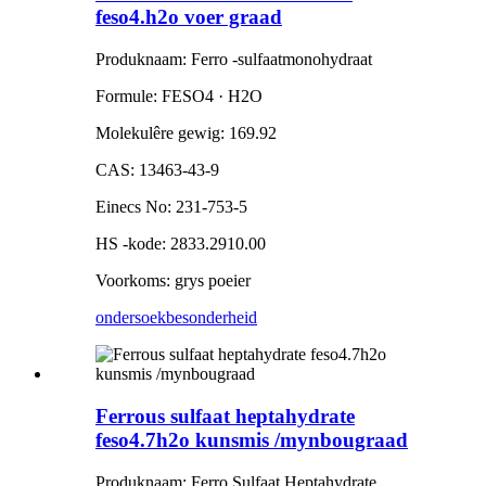
feso4.h2o voer graad
Produknaam: Ferro -sulfaatmonohydraat
Formule: FESO4 · H2O
Molekulêre gewig: 169.92
CAS: 13463-43-9
Einecs No: 231-753-5
HS -kode: 2833.2910.00
Voorkoms: grys poeier
ondersoek
besonderheid
Ferrous sulfaat heptahydrate
feso4.7h2o kunsmis /mynbougraad
Produknaam: Ferro Sulfaat Heptahydrate