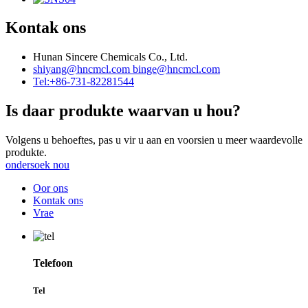
Kontak ons
Hunan Sincere Chemicals Co., Ltd.
shiyang@hncmcl.com
binge@hncmcl.com
Tel:+86-731-82281544
Is daar produkte waarvan u hou?
Volgens u behoeftes, pas u vir u aan en voorsien u meer waardevolle
produkte.
ondersoek nou
Oor ons
Kontak ons
Vrae
Telefoon
Tel