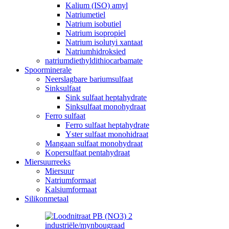
Kalium (ISO) amyl
Natriumetiel
Natrium isobutiel
Natrium isopropiel
Natrium isolutyi xantaat
Natriumhidroksied
natriumdiethyldithiocarbamate
Spoorminerale
Neerslagbare bariumsulfaat
Sinksulfaat
Sink sulfaat heptahydrate
Sinksulfaat monohydraat
Ferro sulfaat
Ferro sulfaat heptahydrate
Yster sulfaat monohidraat
Mangaan sulfaat monohydraat
Kopersulfaat pentahydraat
Miersuurreeks
Miersuur
Natriumformaat
Kalsiumformaat
Silikonmetaal