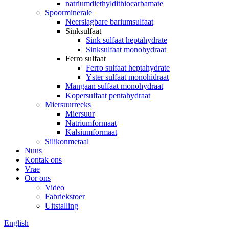
natriumdiethyldithiocarbamate
Spoorminerale
Neerslagbare bariumsulfaat
Sinksulfaat
Sink sulfaat heptahydrate
Sinksulfaat monohydraat
Ferro sulfaat
Ferro sulfaat heptahydrate
Yster sulfaat monohidraat
Mangaan sulfaat monohydraat
Kopersulfaat pentahydraat
Miersuurreeks
Miersuur
Natriumformaat
Kalsiumformaat
Silikonmetaal
Nuus
Kontak ons
Vrae
Oor ons
Video
Fabriekstoer
Uitstalling
English