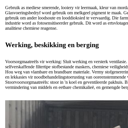
Gebruik as mediese smerende, looiery vir leermaak, kleur van morda
Glasvoeringsbedryf word gebruik om melkgeel pigment te maak. Geel
gebruik om ander loodsoute en looddioksied te vervaardig. Die farma
industrie word as fotosensitiseerder gebruik. Dit word as ertsvlota
analitiese chemiese reagense.
Werking, beskikking en berging
Voorsorgmaatreëls vir werking: Sluit werking en versterk ventilasi
selfverskaffende filtertipe stofbestande maskers, chemiese veilighe
Hou weg van vlambare en brandbare materiale. Vermy stofgenererin
en lekkasies vir noodbehandelingstoerusting van ooreenstemmende 
Stoorvoorsorgmaatreëls: stoor in 'n koel en geventileerde pakhuis.
vermindering van middels en eetbare chemikalieë, en gemengde berg