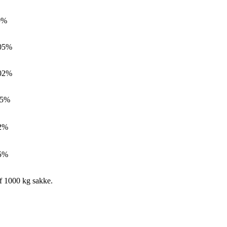
9%
05%
02%
05%
2%
5%
of 1000 kg sakke.