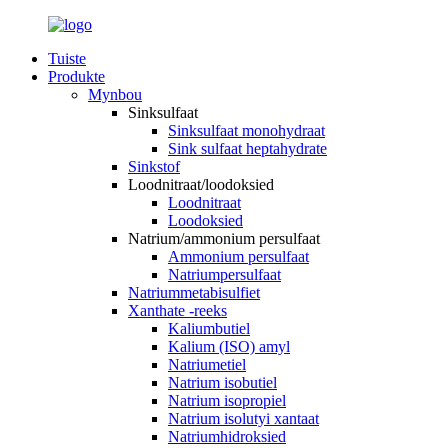
Tuiste
Produkte
Mynbou
Sinksulfaat
Sinksulfaat monohydraat
Sink sulfaat heptahydrate
Sinkstof
Loodnitraat/loodoksied
Loodnitraat
Loodoksied
Natrium/ammonium persulfaat
Ammonium persulfaat
Natriumpersulfaat
Natriummetabisulfiet
Xanthate -reeks
Kaliumbutiel
Kalium (ISO) amyl
Natriumetiel
Natrium isobutiel
Natrium isopropiel
Natrium isolutyi xantaat
Natriumhidroksied