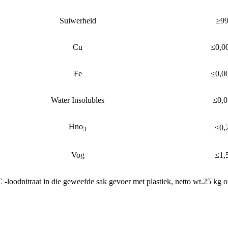
Suiwerheid
≥9
Cu
≤0,0
Fe
≤0,0
Water Insolubles
≤0,
Hno
≤0,
3
Vog
≤1,
-loodnitraat in die geweefde sak gevoer met plastiek, netto wt.25 kg 