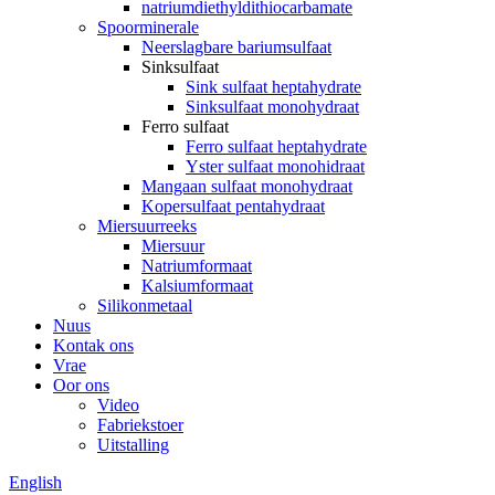
natriumdiethyldithiocarbamate
Spoorminerale
Neerslagbare bariumsulfaat
Sinksulfaat
Sink sulfaat heptahydrate
Sinksulfaat monohydraat
Ferro sulfaat
Ferro sulfaat heptahydrate
Yster sulfaat monohidraat
Mangaan sulfaat monohydraat
Kopersulfaat pentahydraat
Miersuurreeks
Miersuur
Natriumformaat
Kalsiumformaat
Silikonmetaal
Nuus
Kontak ons
Vrae
Oor ons
Video
Fabriekstoer
Uitstalling
English