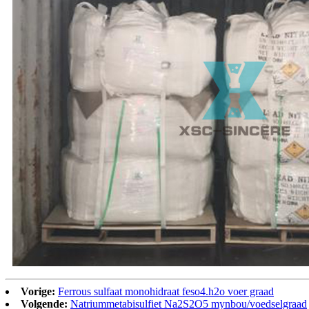
Vorige:
Ferrous sulfaat monohidraat feso4.h2o voer graad
Volgende:
Natriummetabisulfiet Na2S2O5 mynbou/voedselgraad