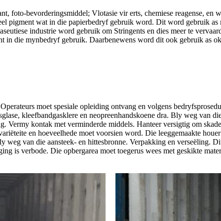
nt, foto-bevorderingsmiddel; Vlotasie vir erts, chemiese reagense, en
 pigment wat in die papierbedryf gebruik word. Dit word gebruik as m
seutiese industrie word gebruik om Stringents en dies meer te vervaard
gent in die mynbedryf gebruik. Daarbenewens word dit ook gebruik as ok
e. Operateurs moet spesiale opleiding ontvang en volgens bedryfsprosed
idsglase, kleefbandgasklere en neopreenhandskoene dra. Bly weg van die
g. Vermy kontak met verminderde middels. Hanteer versigtig om skade
variëteite en hoeveelhede moet voorsien word. Die leeggemaakte houer
 Bly weg van die aansteek- en hittesbronne. Verpakking en verseëling. 
ing is verbode. Die opbergarea moet toegerus wees met geskikte materi