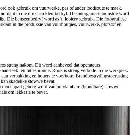
 word ook gebruik om vuurwerke, pas of ander loodsoute te maak.
ordant in die druk- en kleurbedryf. Die anorganiese industrie word
ig. Die benseenbedryf word as 'n looiery gebruik. Die fotografiese
sidant in die produksie van vuurhoutjies, vuurwerke, plofstof en
ures streng nakom. Dit word aanbeveel dat operateurs
 aansteek- en hittesbronne. Rook is streng verbode in die werkplek.
 aan verpakking en houers te voorkom. Brandbestrydingstoerusting
 kan skadelike stowwe bevat.
Dit moet apart geberg word van ontvlambare (brandbare) stowwe,
ale om lekkasie te bevat.