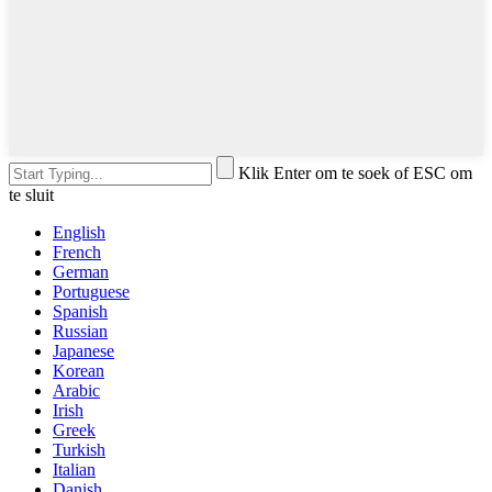
Klik Enter om te soek of ESC om
te sluit
English
French
German
Portuguese
Spanish
Russian
Japanese
Korean
Arabic
Irish
Greek
Turkish
Italian
Danish