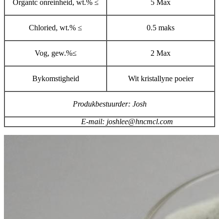
Organtc onreinheid, wt.% ≤
5 Max
Chloried, wt.% ≤
0.5 maks
Vog, gew.%≤
2 Max
Bykomstigheid
Wit kristallyne poeier
Produkbestuurder: Josh
E-mail: joshlee@hncmcl.com