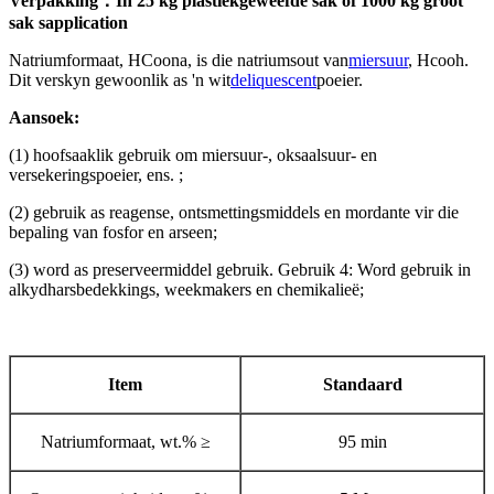
Verpakking
：
In 25 kg plastiekgeweefde sak of 1000 kg groot
sak sapplication
Natriumformaat, HCoona, is die natriumsout van
miersuur
, Hcooh.
Dit verskyn gewoonlik as 'n wit
deliquescent
poeier.
Aansoek:
(1) hoofsaaklik gebruik om miersuur-, oksaalsuur- en
versekeringspoeier, ens. ;
(2) gebruik as reagense, ontsmettingsmiddels en mordante vir die
bepaling van fosfor en arseen;
(3) word as preserveermiddel gebruik. Gebruik 4: Word gebruik in
alkydharsbedekkings, weekmakers en chemikalieë;
Item
Standaard
Natriumformaat, wt.% ≥
95 min