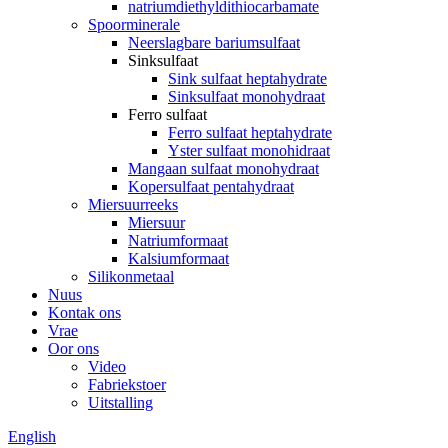
natriumdiethyldithiocarbamate
Spoorminerale
Neerslagbare bariumsulfaat
Sinksulfaat
Sink sulfaat heptahydrate
Sinksulfaat monohydraat
Ferro sulfaat
Ferro sulfaat heptahydrate
Yster sulfaat monohidraat
Mangaan sulfaat monohydraat
Kopersulfaat pentahydraat
Miersuurreeks
Miersuur
Natriumformaat
Kalsiumformaat
Silikonmetaal
Nuus
Kontak ons
Vrae
Oor ons
Video
Fabriekstoer
Uitstalling
English