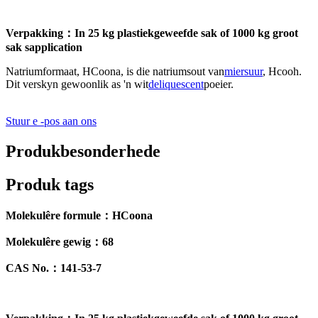
Verpakking
：
In 25 kg plastiekgeweefde sak of 1000 kg groot
sak sapplication
Natriumformaat, HCoona, is die natriumsout van
miersuur
, Hcooh.
Dit verskyn gewoonlik as 'n wit
deliquescent
poeier.
Stuur e -pos aan ons
Produkbesonderhede
Produk tags
Molekulêre formule
：
HCoona
Molekulêre gewig
：
68
CAS No.
：
141-53-7