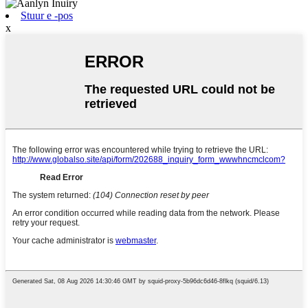
Stuur e -pos
x