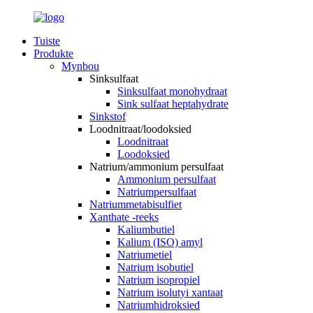
Tuiste
Produkte
Mynbou
Sinksulfaat
Sinksulfaat monohydraat
Sink sulfaat heptahydrate
Sinkstof
Loodnitraat/loodoksied
Loodnitraat
Loodoksied
Natrium/ammonium persulfaat
Ammonium persulfaat
Natriumpersulfaat
Natriummetabisulfiet
Xanthate -reeks
Kaliumbutiel
Kalium (ISO) amyl
Natriumetiel
Natrium isobutiel
Natrium isopropiel
Natrium isolutyi xantaat
Natriumhidroksied