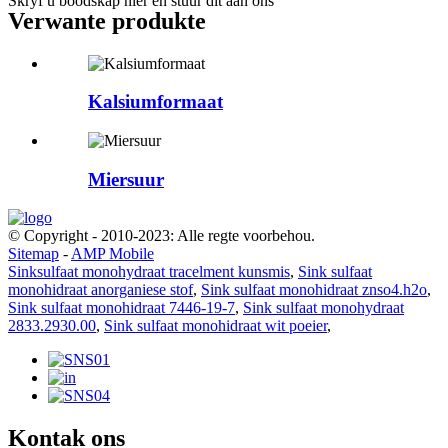
Skryf u boodskap hier en stuur dit aan ons
Verwante produkte
Kalsiumformaat
Miersuur
© Copyright - 2010-2023: Alle regte voorbehou.
Sitemap
-
AMP Mobile
Sinksulfaat monohydraat tracelment kunsmis
,
Sink sulfaat
monohidraat anorganiese stof
,
Sink sulfaat monohidraat znso4.h2o
,
Sink sulfaat monohidraat 7446-19-7
,
Sink sulfaat monohydraat
2833.2930.00
,
Sink sulfaat monohidraat wit poeier
,
Kontak ons